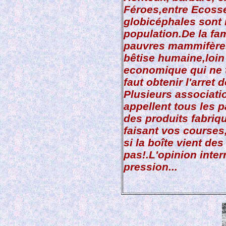
Féroes,entre Ecoss
globicéphales sont
population.De la fa
pauvres mammifères 
bêtise humaine,loin
economique qui ne ti
faut obtenir l'arret 
Plusieurs associati
appellent tous les 
des produits fabriq
faisant vos courses,
si la boîte vient des
pas!.L'opinion inter
pression...