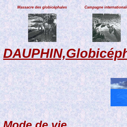
Massacre des globicéphales
Campagne international
DAUPHIN,Globicépha
Mode de vie