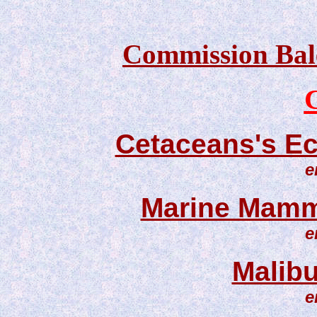
Commission Bale
Cetaceans's Ec
e
Marine Mamm
e
Malibu
e